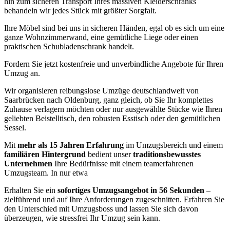
hin zum sicheren Transport Ihres massiven Kleiderschranks
behandeln wir jedes Stück mit größter Sorgfalt.
Ihre Möbel sind bei uns in sicheren Händen, egal ob es sich um eine
ganze Wohnzimmerwand, eine gemütliche Liege oder einen
praktischen Schubladenschrank handelt.
Fordern Sie jetzt kostenfreie und unverbindliche Angebote für Ihren
Umzug an.
Wir organisieren reibungslose Umzüge deutschlandweit von
Saarbrücken nach Oldenburg, ganz gleich, ob Sie Ihr komplettes
Zuhause verlagern möchten oder nur ausgewählte Stücke wie Ihren
geliebten Beistelltisch, den robusten Esstisch oder den gemütlichen
Sessel.
Mit
mehr als 15 Jahren Erfahrung
im Umzugsbereich und einem
familiären Hintergrund
bedient unser
traditionsbewusstes
Unternehmen
Ihre Bedürfnisse mit einem teamerfahrenen
Umzugsteam. In nur etwa
Erhalten Sie ein
sofortiges Umzugsangebot in 56 Sekunden
–
zielführend und auf Ihre Anforderungen zugeschnitten. Erfahren Sie
den Unterschied mit Umzugsboss und lassen Sie sich davon
überzeugen, wie stressfrei Ihr Umzug sein kann.